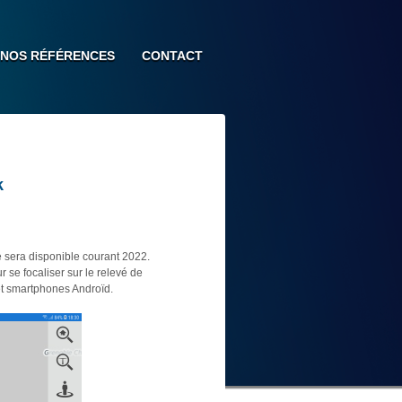
NOS RÉFÉRENCES
CONTACT
k
 sera disponible courant 2022.
 se focaliser sur le relevé de
et smartphones Androïd.