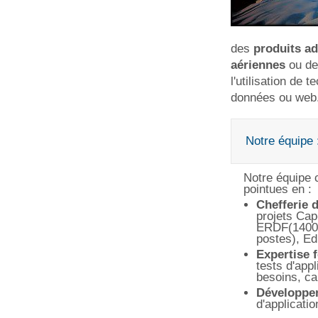
des
produits a
aériennes
ou d
l'utilisation de
données ou web. 
Notre équipe 
Notre équipe 
pointues en :
Chefferie d
projets Cap
ERDF(1400 
postes), Ed
Expertise 
tests d'app
besoins, ca
Développ
d'applicati