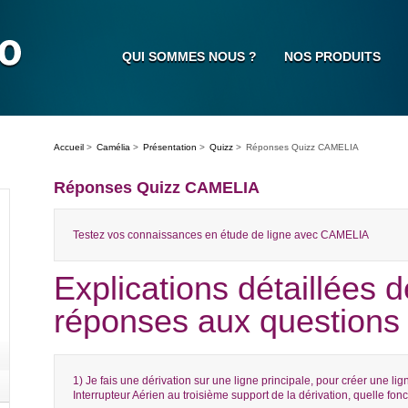
QUI SOMMES NOUS ?
NOS PRODUITS
Accueil
>
Camélia
>
Présentation
>
Quizz
>
Réponses Quizz CAMELIA
Réponses Quizz CAMELIA
Testez vos connaissances en étude de ligne avec CAMELIA
Explications détaillées 
réponses aux questions 
1) Je fais une dérivation sur une ligne principale, pour créer une li
Interrupteur Aérien au troisième support de la dérivation, quelle fon