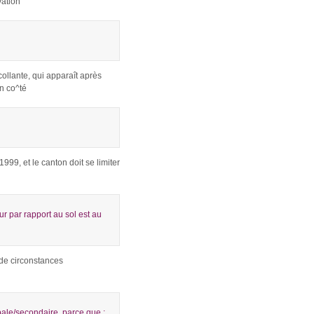
vation
collante, qui apparaît après
n co^té
999, et le canton doit se limiter
r par rapport au sol est au
 de circonstances
pale/secondaire, parce que :