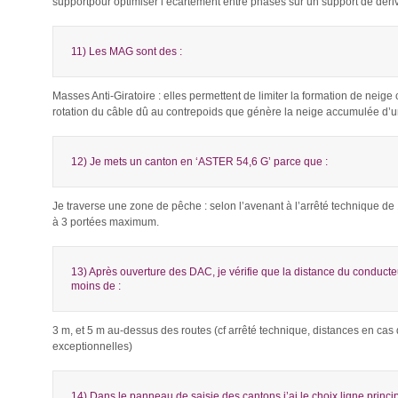
supportpour optimiser l’écartement entre phases sur un support de déri
11) Les MAG sont des :
Masses Anti-Giratoire : elles permettent de limiter la formation de neige 
rotation du câble dû au contrepoids que génère la neige accumulée d’u
12) Je mets un canton en ‘ASTER 54,6 G’ parce que :
Je traverse une zone de pêche : selon l’avenant à l’arrêté technique de 1
à 3 portées maximum.
13) Après ouverture des DAC, je vérifie que la distance du conducteu
moins de :
3 m, et 5 m au-dessus des routes (cf arrêté technique, distances en cas
exceptionnelles)
14) Dans le panneau de saisie des cantons j’ai le choix ligne princi