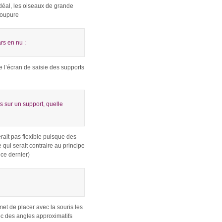
idéal, les oiseaux de grande
coupure
ars en nu :
e l’écran de saisie des supports
s sur un support, quelle
rait pas flexible puisque des
 qui serait contraire au principe
 ce dernier)
met de placer avec la souris les
ec des angles approximatifs