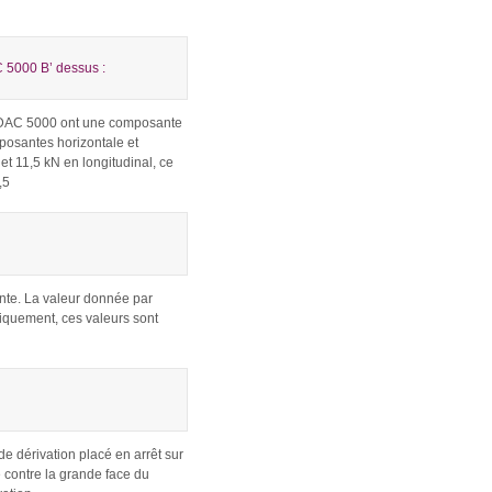
C 5000 B’ dessus :
 3 DAC 5000 ont une composante
mposantes horizontale et
 et 11,5 kN en longitudinal, ce
,5
ente. La valeur donnée par
niquement, ces valeurs sont
e dérivation placé en arrêt sur
e contre la grande face du