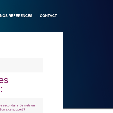
NOS RÉFÉRENCES
CONTACT
des
:
gne secondaire. Je mets un
ction a ce support ?