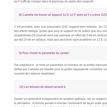
qu’il suffit de corriger dans le panneau de saisie des supports
8) Camelia me trouve un support ’12 E 12,5′ alors qu’il y a trois ‘DA
C’est possible, avec une association DAC-support bien réalisée : les
des efforts oblique, tandis que pour le support on ne retient que les co
longitudinale.On pourrait avoir par exemple un effort de 5 kN en vertical
qui fait 15 kN en oblique, mais que peut tenir sans problème un 12 E 12
9) Pour choisir le paramètre du canton :
Par expérience : je mets un paramètre en fonction de la portée équival
défaut par Camelia est valable pour la portée équivalente conseillée u
souvent des valeurs maximales
10) Les ferrures de déport servent à :
Garder un armement d’alignement en position optimale, sur un support d
la dérivation : la ferrure permet d’orienter l’armement de façon autre qu