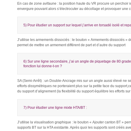
En cas de zone avifaune : la position haute du VR procure un perchoir 
envergure pouvant alors s’électrocuter au décollage et provoquer une 
5) Pour étudier un support sur lequel j’arrive en torsadé isolé et rep
J’utilise les armements dissociés : le bouton « Armements dissociés » d
permet de mettre un armement différent de part et d’autre du support
6) Sur une ligne secondaire, j’ai un angle de piquetage de 80 grade
fonction lui donne-t-on ?
SA (Semi-Arrêt) : un Double-Ancrage mis sur un angle aussi élevé ne se
efforts dissymétriques ne porteraient plus sur la petite face du support,ce
du support d’alignement (la flexibilité du support équilibre les efforts sur
7) Pour étudier une ligne mixte HTA/BT :
J’utilise la visualisation graphique : le bouton « Ajouter canton BT » per
supports BT sur la HTA existante. Après quoi les supports sont créés av