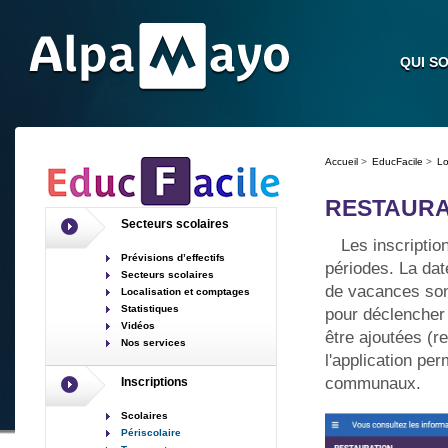
QUI S
Accueil
>
EducFacile
>
Lo
RESTAUR
Secteurs scolaires
Les inscriptions so
Prévisions d’effectifs
périodes. La dat
Secteurs scolaires
de vacances son
Localisation et comptages
Statistiques
pour déclencher 
Vidéos
être ajoutées (r
Nos services
l'application pe
communaux.
Inscriptions
Scolaires
Périscolaire