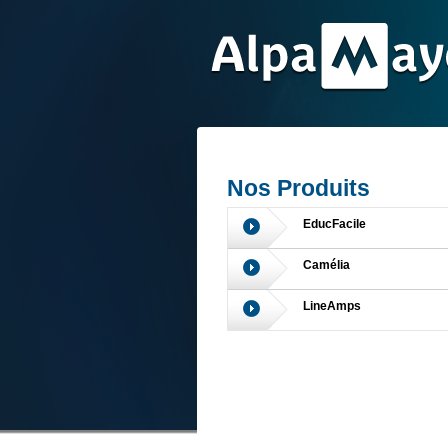
Nos Produits
EducFacile
Camélia
LineAmps