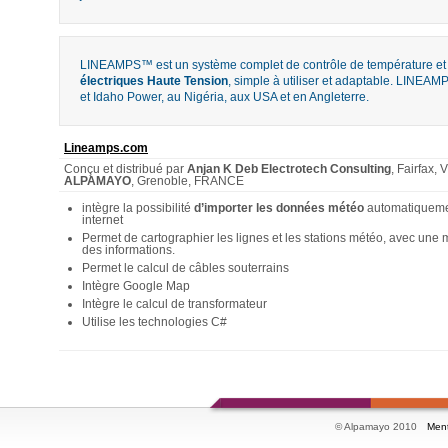
LINEAMPS™ est un système complet de contrôle de température et d
électriques Haute Tension
, simple à utiliser et adaptable. LINEAM
et Idaho Power, au Nigéria, aux USA et en Angleterre.
Lineamps.com
Conçu et distribué par
Anjan K Deb
Electrotech Consulting
, Fairfax,
ALPAMAYO
, Grenoble, FRANCE
intègre la possibilité
d’importer les données météo
automatiqueme
internet
Permet de cartographier les lignes et les stations météo, avec une 
des informations.
Permet le calcul de câbles souterrains
Intègre Google Map
Intègre le calcul de transformateur
Utilise les technologies C#
© Alpamayo 2010
Ment