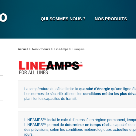
QUI SOMMES NOUS ?
NOS PRODUITS
Accueil
>
Nos Produits
>
LineAmps
>
Français
La température du câble limite la
quantité d'énergie
qu'une ligne él
Les normes de sécurité utilisent les
conditions météo les plus dév
planifier les capacités de transit.
LINEAMPS™ inclut le calcul d’intensité en régime permanent, tempora
LINEAMPS™ permet de
déterminer en temps réel
la capacité de tr
des prévisions, selon les conditions météorologiques
actuelles
et
p
jours.