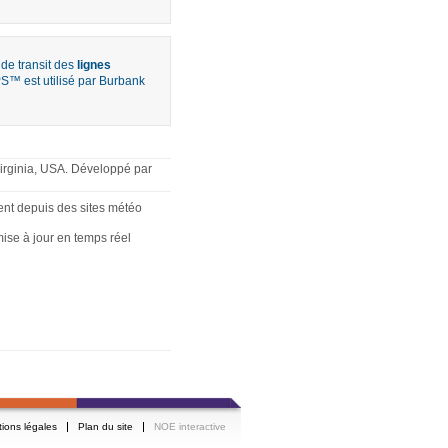
e transit des
lignes
PS™ est utilisé par Burbank
 Virginia, USA. Développé par
nt depuis des sites météo
mise à jour en temps réel
ions légales
Plan du site
NOE interactive