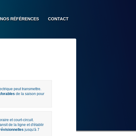
NOS RÉFÉRENCES
CONTACT
ectrique peut transmettre.
aforables
de la saison pour
ire et court-circuit.
ansit de la ligne et d'établir
révisionnelles
jusqu'à 7